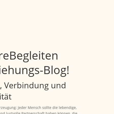
reBegleiten
iehungs-Blog!
e, Verbindung und
ität
zeugung: Jeder Mensch sollte die lebendige,
und lustvolle Partnerschaft haben können, die