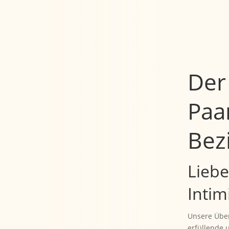
Der
Paa
Bez
Lieb
Intim
Unsere Über
erfüllende 