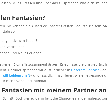
zulassen, Mut zu fassen und über das zu sprechen, was dich im Inn
llen Fantasien?
n. Sie können ein Ausdruck unserer tiefsten Bedürfnisse sein. Viel
itteln soll:
nung in deinem Leben?
und Vertrauen?
rechen und Neues erleben?
er eigenen Biografie zusammenhängen. Erlebnisse, die uns geprägt
zieht. Darüber sprechen wir ausführlicher in
unserem Podcast
– od
h will Leidenschaft
»
und lass dich inspirieren, wie eine gesunde un
für mehr Nähe und Intimität.
e Fantasien mit meinem Partner an
oßer Schritt. Doch genau darin liegt die Chance, einander näherzuk