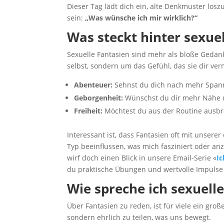
Dieser Tag lädt dich ein, alte Denkmuster los
sein:
„Was wünsche ich mir wirklich?“
Was steckt hinter sexue
Sexuelle Fantasien sind mehr als bloße Gedanke
selbst, sondern um das Gefühl, das sie dir verm
Abenteuer:
Sehnst du dich nach mehr Span
Geborgenheit:
Wünschst du dir mehr Nähe 
Freiheit:
Möchtest du aus der Routine ausb
Interessant ist, dass Fantasien oft mit unser
Typ beeinflussen, was mich fasziniert oder an
wirf doch einen Blick in unsere Email-Serie «
Ic
du praktische Übungen und wertvolle Impulse 
Wie spreche ich sexuell
Über Fantasien zu reden, ist für viele ein gr
sondern ehrlich zu teilen, was uns bewegt.